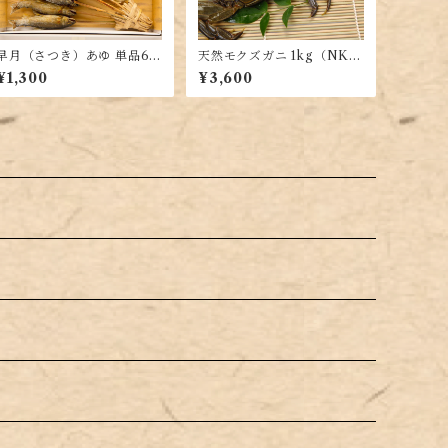
早月（さつき）あゆ 単品6
天然モクズガニ 1kg（NK-1
～7尾（SA-10）※包装のみ
0）
¥1,300
¥3,600