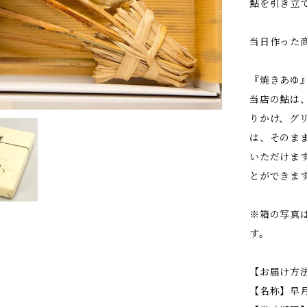
鮎を引き立
当日作った
『焼きあゆ
当店の鮎は
りかけ、グ
は、そのま
いただけま
とができま
※箱の写真は
す。
【お届け方
【名称】早月