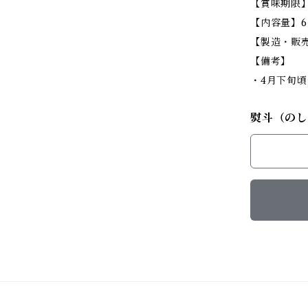
【賞味期限
【内容量】6
【製造・販
【備考】
・4月下旬
熨斗（の