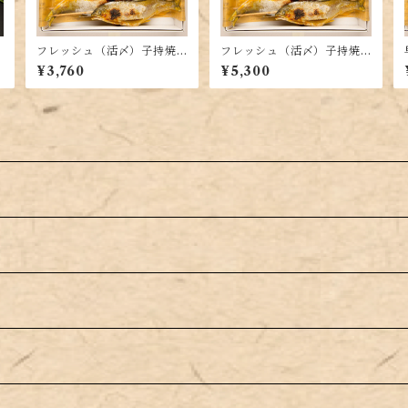
フレッシュ（活〆）子持焼
フレッシュ（活〆）子持焼
あゆ 7～8尾（F-30）
あゆ 10～12尾（F-50）
¥3,760
¥5,300