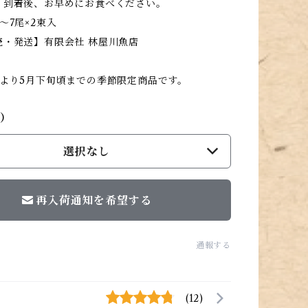
】到着後、お早めにお食べください。
～7尾×2束入
売・発送】有限会社 林屋川魚店
頃より5月下旬頃までの季節限定商品です。
し）
選択なし
再入荷通知を希望する
通報する
(12)