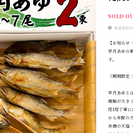
SOLD O
別途送料が
【お知らせ（2
早月あゆの販
す。
《期間限定
早月あゆと
稚鮎が大きくな
尾1尾丁寧
から年配の
赤穂の天塩