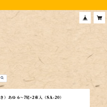
き）あゆ 6～7尾×2束入（SA-20）