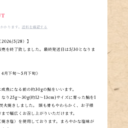
UT
かかります。
送料を確認する
026/5/28）】
売を終了致しました。最終発送日は5/30となりま
：4月下旬～5月下旬》
は成魚になる前の約30gの鮎をいいます。
り25g～30g(約12〜13cm)サイズに育った鮎を1
に炭火焼きしました。 頭も骨もやわらかく、お子様
方まで幅広くお召し上がりいただけます。
（焼き塩）を使用しております。まろやかな塩味が