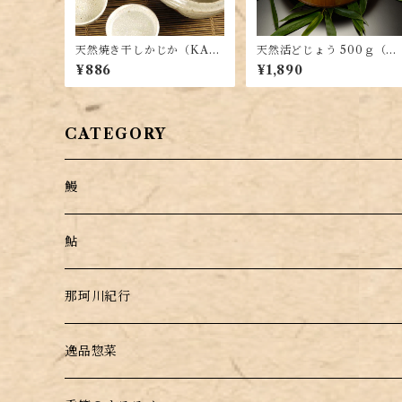
天然焼き干しかじか（KA-1
天然活どじょう 500ｇ（N
0）
D-15）
¥886
¥1,890
CATEGORY
鰻
鮎
那珂川紀行
逸品惣菜