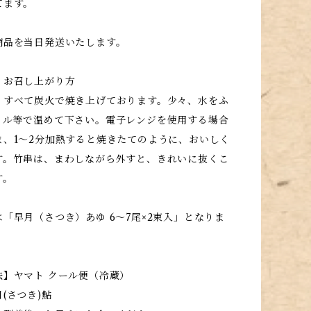
てます。
商品を当日発送いたします。
』お召し上がり方
、すべて炭火で焼き上げております。少々、水をふ
リル等で温めて下さい。電子レンジを使用する場合
ま、1〜2分加熱すると焼きたてのように、おいしく
す。竹串は、まわしながら外すと、きれいに抜くこ
す。
「早月（さつき）あゆ 6～7尾×2束入」となりま
法】ヤマト クール便（冷蔵）
(さつき)鮎