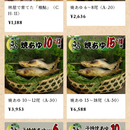
林屋で育てた「稚鮎」（C
焼あゆ 6～8尾（A-20）
H-11）
¥2,636
¥1,188
焼あゆ 10～12尾（A-30）
焼あゆ 15～18尾（A-50）
¥3,953
¥6,588