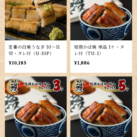
定番の白焼うなぎ 10～11
短冊かば焼 単品 1ケ・タ
切・タレ付（U-10P）
レ付（TU-1）
¥10,185
¥1,886