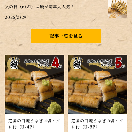
父の日（6/21）は鰻が毎年大人気！
2026/5/29
記事一覧を見る
定番の白焼うなぎ 4切・タ
定番の白焼うなぎ 5切・タ
レ付（U-4P）
レ付（U-5P）