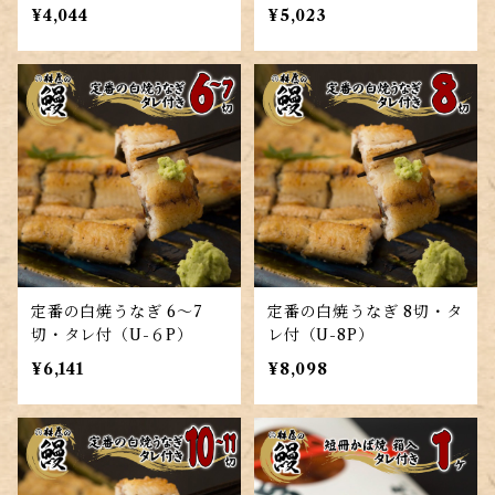
¥4,044
¥5,023
定番の白焼うなぎ 6～7
定番の白焼うなぎ 8切・タ
切・タレ付（U-６P）
レ付（U-8P）
¥6,141
¥8,098