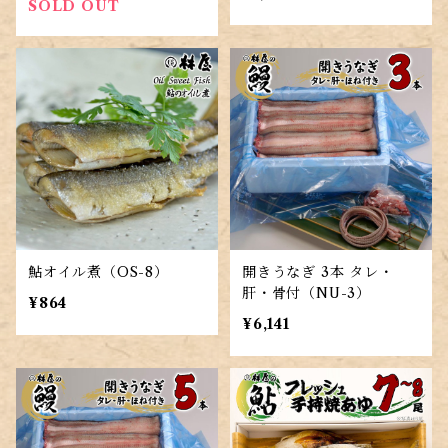
SOLD OUT
鮎オイル煮（OS-8）
開きうなぎ 3本 タレ・
肝・骨付（NU-3）
¥864
¥6,141