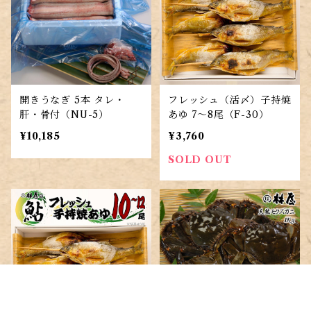
開きうなぎ 5本 タレ・
フレッシュ（活〆）子持焼
肝・骨付（NU-5）
あゆ 7～8尾（F-30）
¥10,185
¥3,760
SOLD OUT