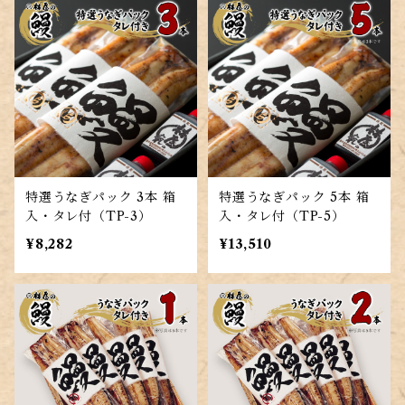
特選うなぎパック 3本 箱
特選うなぎパック 5本 箱
入・タレ付（TP-3）
入・タレ付（TP-5）
¥8,282
¥13,510